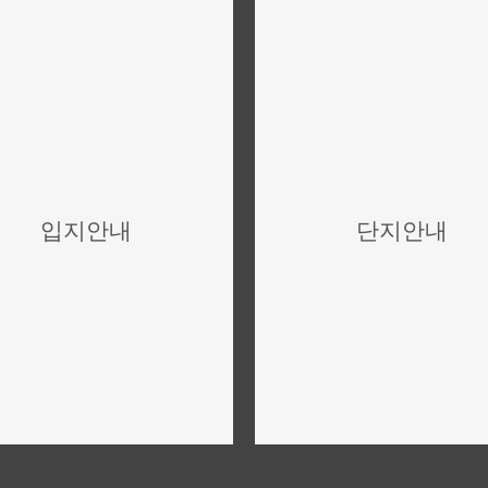
입지안내
단지안내
위치,입지,주변환경
단지설계,구성,평면설계